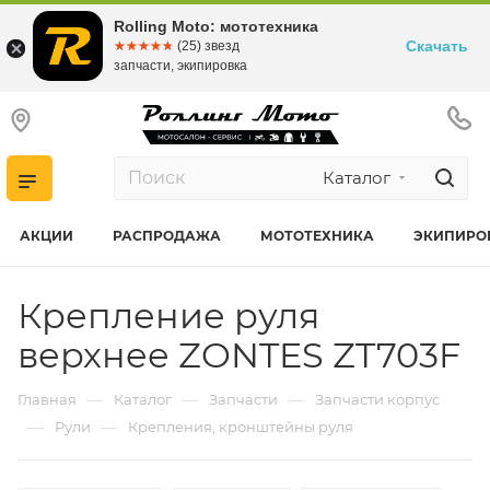
Rolling Moto: мототехника
Скачать
☆☆☆☆☆
★★★★★
(25) звезд
запчасти, экипировка
Каталог
АКЦИИ
РАСПРОДАЖА
МОТОТЕХНИКА
ЭКИПИРО
Крепление руля
верхнее ZONTES ZT703F
—
—
—
Главная
Каталог
Запчасти
Запчасти корпус
—
—
Рули
Крепления, кронштейны руля