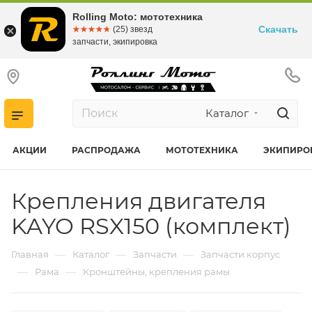
Rolling Moto: мототехника
Скачать
☆☆☆☆☆
★★★★★
(25) звезд
запчасти, экипировка
Каталог
АКЦИИ
РАСПРОДАЖА
МОТОТЕХНИКА
ЭКИПИРО
Крепления двигателя
KAYO RSX150 (комплект)
—
—
—
Главная
Каталог
Запчасти
Запчасти корпус
—
—
Рама
Кронштейны, крепления рамы