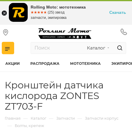
Rolling Moto: мототехника
Скачать
☆☆☆☆☆
★★★★★
(25) звезд
запчасти, экипировка
Каталог
АКЦИИ
РАСПРОДАЖА
МОТОТЕХНИКА
ЭКИПИРО
Кронштейн датчика
кислорода ZONTES
ZT703-F
—
—
—
Главная
Каталог
Запчасти
Запчасти корпус
—
Болты, крепеж