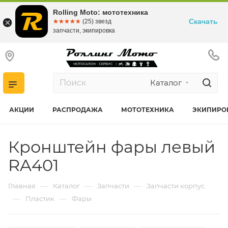
Rolling Moto: мототехника
Скачать
☆☆☆☆☆
★★★★★
(25) звезд
запчасти, экипировка
Каталог
АКЦИИ
РАСПРОДАЖА
МОТОТЕХНИКА
ЭКИПИРО
Кронштейн фары левый
RA401
—
—
—
Главная
Каталог
Запчасти
Запчасти корпус
—
—
Пластик
Фары