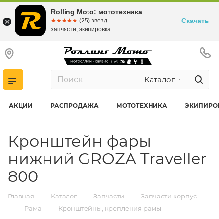
Rolling Moto: мототехника
Скачать
☆☆☆☆☆
★★★★★
(25) звезд
запчасти, экипировка
Каталог
АКЦИИ
РАСПРОДАЖА
МОТОТЕХНИКА
ЭКИПИРО
Кронштейн фары
нижний GROZA Traveller
800
—
—
—
Главная
Каталог
Запчасти
Запчасти корпус
—
—
Рама
Кронштейны, крепления рамы