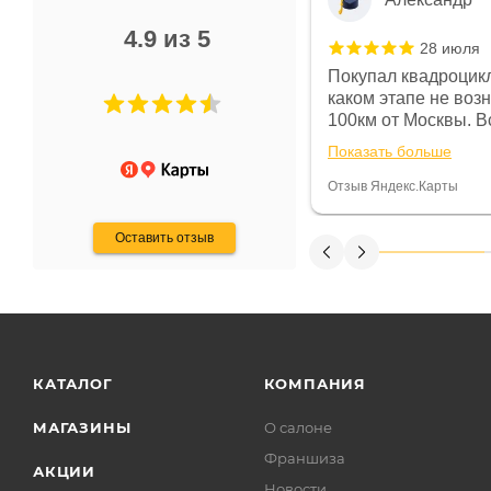
4.9 из 5
28 июля
 в магазине чисто, цены везде
Покупал квадроцикл
огут. Не понравились условия
каком этапе не воз
предоплата и дают только на год)
100км от Москвы. Вс
ают что человек купит и
спидометре всегда 
Показать больше
некому.
постоянно были на 
Считаю, что это гов
Отзыв Яндекс.Карты
получения денег, ч
Оставить отзыв
КАТАЛОГ
КОМПАНИЯ
МАГАЗИНЫ
О салоне
Франшиза
АКЦИИ
Новости