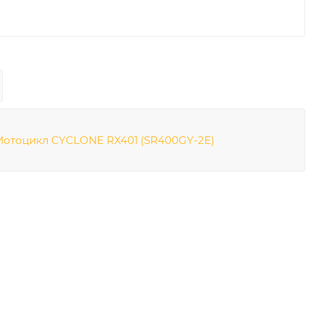
Мотоцикл CYCLONE RX401 (SR400GY-2E)