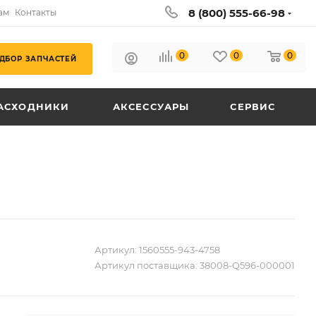
8 (800) 555-66-98
ам
Контакты
0
0
0
ДБОР ЗАПЧАСТЕЙ
АСХОДНИКИ
АКСЕССУАРЫ
СЕРВИС
Артикул:
1560555-943-4758
Артикул поставщика:
38008-Q596-000001