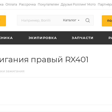
ка
Оплата
Рассрочка
Покупателям
Друзья Роллинг Мото
Партнёр
Каталог
ПО
Г
ХНИКА
ЭКИПИРОВКА
ЗАПЧАСТИ
Р
игания правый RX401
шки зажигания