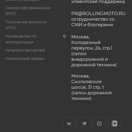
клиентская поддержка
Смена собственника в
PR@ROLLINGMOTO.RU
ЭПТС
сотрудничество со
Получение выписки
СМИ и блогерами
ЭПТС
Руководства по
Москва,
эксплуатации
Колодезный
переулок, 2а, стр.1
Каталоги запчастей
(салон
Клиентский сервис
внедорожной и
дорожной техники)
Москва,
Сколковское
шоссе, 31 стр. 1
(салон дорожной
техники)