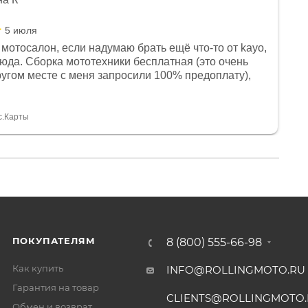
5 июля
мотосалон, если надумаю брать ещё что-то от kayo,
сюда. Сборка мототехники бесплатная (это очень
другом месте с меня запросили 100% предоплату),
и документы выдали. Брала технику с ПТС, на учёт
а вообще без проблем. Менеджеру Юлии большое
тдельное, всегда на связи, очень детально всё
с.Карты
. 👍
ПОКУПАТЕЛЯМ
8 (800) 555-66-98
Как купить
INFO@ROLLINGMOTO.RU
Гарантия на товар
CLIENTS@ROLLINGMOTO
Обмен и возврат