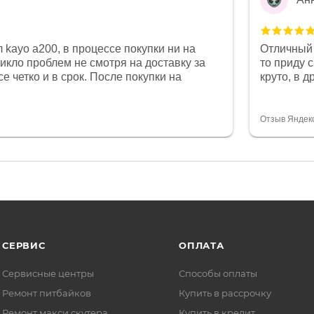
 kayo a200, в процессе покупки ни на
Отличный 
никло проблем не смотря на доставку за
то приду 
е четко и в срок. После покупки на
круто, в 
был 0, при этом представители магазина
все чеки 
связи и в итоге проблема была решена.
поставил
орит о небезразличии к клиенту после
спасибо о
Отзыв Яндек
то на сегодняшний день редкость.
объясняют
СЕРВИС
ОПЛАТА
Сервисные центры
Способы оплаты
Ремонт питбайков
Купить в рассрочку
Ремонт макси скутера
Купить в кредит