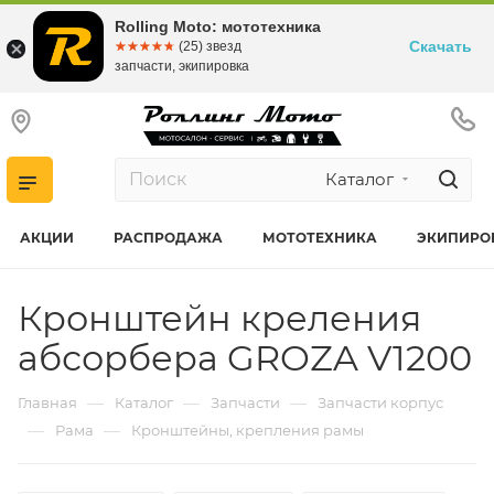
Rolling Moto: мототехника
Скачать
☆☆☆☆☆
★★★★★
(25) звезд
запчасти, экипировка
Каталог
АКЦИИ
РАСПРОДАЖА
МОТОТЕХНИКА
ЭКИПИРО
Кронштейн креления
абсорбера GROZA V1200
—
—
—
Главная
Каталог
Запчасти
Запчасти корпус
—
—
Рама
Кронштейны, крепления рамы