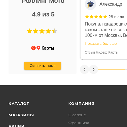
Роллинг Мото
Александр
4.9 из 5
28 июля
 в магазине чисто, цены везде
Покупал квадроцикл
огут. Не понравились условия
каком этапе не воз
предоплата и дают только на год)
100км от Москвы. Вс
ают что человек купит и
спидометре всегда 
Показать больше
некому.
постоянно были на 
Считаю, что это гов
Отзыв Яндекс.Карты
получения денег, ч
Оставить отзыв
КАТАЛОГ
КОМПАНИЯ
МАГАЗИНЫ
О салоне
Франшиза
АКЦИИ