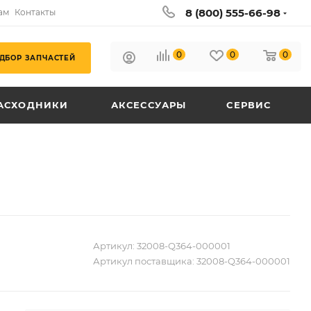
8 (800) 555-66-98
ам
Контакты
0
0
0
ДБОР ЗАПЧАСТЕЙ
АСХОДНИКИ
АКСЕССУАРЫ
СЕРВИС
Артикул:
32008-Q364-000001
Артикул поставщика:
32008-Q364-000001