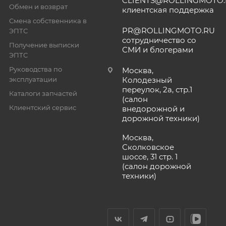
CLIENTS@ROLLINGMOTO
Обмен и возврат
клиентская поддержка
Смена собственника в
PR@ROLLINGMOTO.RU
ЭПТС
сотрудничество со
Получение выписки
СМИ и блогерами
ЭПТС
Руководства по
Москва,
эксплуатации
Колодезный
переулок, 2а, стр.1
Каталоги запчастей
(салон
Клиентский сервис
внедорожной и
дорожной техники)
Москва,
Сколковское
шоссе, 31 стр. 1
(салон дорожной
техники)