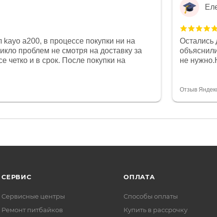
Ел
 kayo a200, в процессе покупки ни на
Остались 
никло проблем не смотря на доставку за
объяснили
е четко и в срок. После покупки на
не нужно.
был 0, при этом представители магазина
комфортна
связи и в итоге проблема была решена.
полностью
орит о небезразличии к клиенту после
огромное 
Отзыв Яндек
то на сегодняшний день редкость.
терпение
СЕРВИС
ОПЛАТА
Сервисные центры
Способы оплаты
Ремонт питбайков
Купить в рассрочку