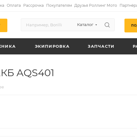
ка
Оплата
Рассрочка
Покупателям
Друзья Роллинг Мото
Партнёр
Каталог
ПО
Г
ХНИКА
ЭКИПИРОВКА
ЗАПЧАСТИ
Р
КБ AQS401
ее