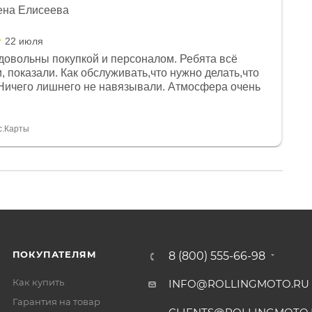
ена Елисеева
22 июля
довольны покупкой и персоналом. Ребята всё
, показали. Как обслуживать,что нужно делать,что
Ничего лишнего не навязывали. Атмосфера очень
я, помогли с доставкой. Сам аппарат так же
 устроил нас, нашли именно то, что хотел P. S
спасибо Дмитрию, за клиентоориентированность и
с.Карты
ПОКУПАТЕЛЯМ
8 (800) 555-66-98
Как купить
INFO@ROLLINGMOTO.RU
Гарантия на товар