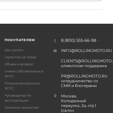
ПОКУПАТЕЛЯМ
8 (800) 555-66-98
Как купить
INFO@ROLLINGMOTO.RU
Гарантия на товар
CLIENTS@ROLLINGMOTO
Обмен и возврат
клиентская поддержка
Смена собственника в
PR@ROLLINGMOTO.RU
ЭПТС
сотрудничество со
Получение выписки
СМИ и блогерами
ЭПТС
Руководства по
Москва,
эксплуатации
Колодезный
переулок, 2а, стр.1
Каталоги запчастей
(салон