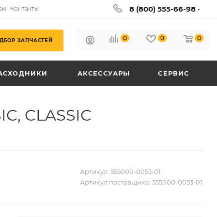
8 (800) 555-66-98
ам
Контакты
0
0
0
ДБОР ЗАПЧАСТЕЙ
АСХОДНИКИ
АКСЕССУАРЫ
СЕРВИС
IC, CLASSIC
Артикул:
555000-0053-01
Артикул поставщика:
555000-0053-01