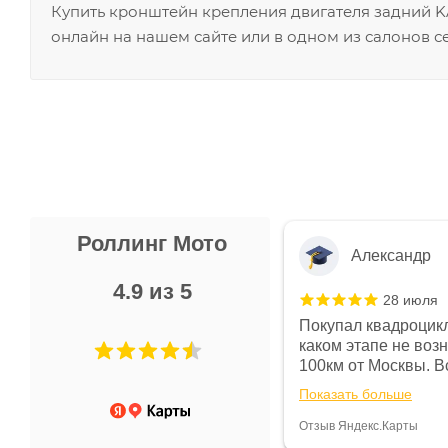
Купить кронштейн крепления двигателя задний KA
онлайн на нашем сайте или в одном из салонов с
Роллинг Мото
Александр
4.9 из 5
28 июля
 в магазине чисто, цены везде
Покупал квадроцикл
огут. Не понравились условия
каком этапе не воз
предоплата и дают только на год)
100км от Москвы. Вс
ают что человек купит и
спидометре всегда 
Показать больше
некому.
постоянно были на 
Считаю, что это гов
Отзыв Яндекс.Карты
получения денег, ч