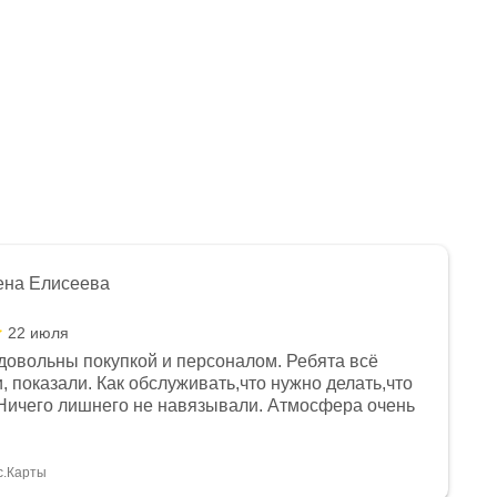
ена Елисеева
22 июля
довольны покупкой и персоналом. Ребята всё
, показали. Как обслуживать,что нужно делать,что
Ничего лишнего не навязывали. Атмосфера очень
я, помогли с доставкой. Сам аппарат так же
 устроил нас, нашли именно то, что хотел P. S
спасибо Дмитрию, за клиентоориентированность и
с.Карты