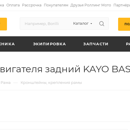
ка
Оплата
Рассрочка
Покупателям
Друзья Роллинг Мото
Партнёр
Каталог
ПО
Г
ХНИКА
ЭКИПИРОВКА
ЗАПЧАСТИ
Р
игателя задний KAYO BAS
—
Рама
Кронштейны, крепления рамы