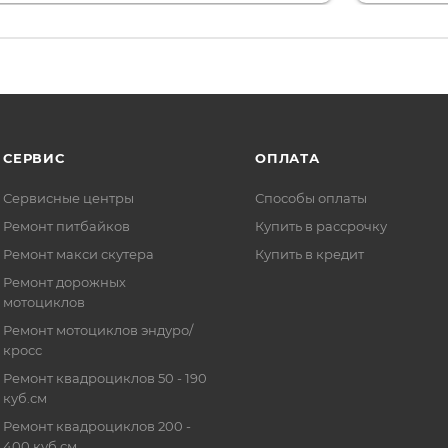
СЕРВИС
ОПЛАТА
Сервисные центры
Способы оплаты
Ремонт питбайков
Купить в рассрочку
Ремонт макси скутера
Купить в кредит
Ремонт дорожных
мотоциклов
Ремонт мотоциклов эндуро/
кросс
Ремонт квадроциклов 50 - 190
куб.см
Ремонт квадроциклов 200 -
400 куб.см