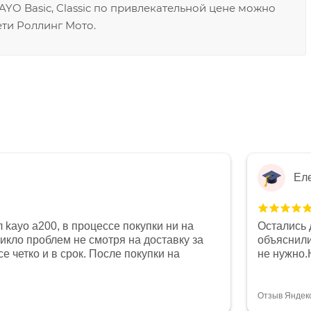
YO Basic, Classic по привлекательной цене можно
ети Роллинг Мото.
Ел
 kayo a200, в процессе покупки ни на
Остались 
никло проблем не смотря на доставку за
объяснили
е четко и в срок. После покупки на
не нужно.
был 0, при этом представители магазина
комфортна
связи и в итоге проблема была решена.
полностью
орит о небезразличии к клиенту после
огромное 
Отзыв Яндек
то на сегодняшний день редкость.
терпение