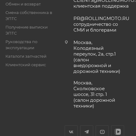
CLIENTS@ROLLINGMOTO
Обмен и возврат
клиентская поддержка
Смена собственника в
PR@ROLLINGMOTO.RU
ЭПТС
сотрудничество со
Получение выписки
СМИ и блогерами
ЭПТС
Руководства по
Москва,
эксплуатации
Колодезный
переулок, 2а, стр.1
Каталоги запчастей
(салон
Клиентский сервис
внедорожной и
дорожной техники)
Москва,
Сколковское
шоссе, 31 стр. 1
(салон дорожной
техники)