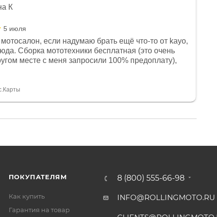
на К
5 июля
мотосалон, если надумаю брать ещё что-то от kayo,
сюда. Сборка мототехники бесплатная (это очень
другом месте с меня запросили 100% предоплату),
и документы выдали. Брала технику с ПТС, на учёт
а вообще без проблем. Менеджеру Юлии большое
тдельное, всегда на связи, очень детально всё
с.Карты
. 👍
ПОКУПАТЕЛЯМ
8 (800) 555-66-98
Как купить
INFO@ROLLINGMOTO.RU
Гарантия на товар