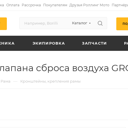
ка
Оплата
Рассрочка
Покупателям
Друзья Роллинг Мото
Партнёр
Каталог
ПО
Г
ХНИКА
ЭКИПИРОВКА
ЗАПЧАСТИ
Р
апана сброса воздуха GRO
—
Рама
Кронштейны, крепления рамы