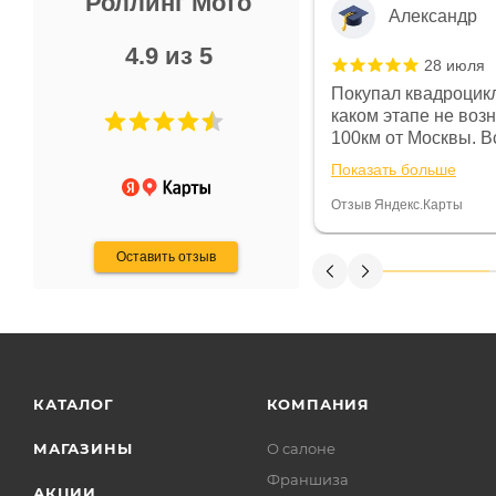
Роллинг Мото
Александр
4.9 из 5
28 июля
 в магазине чисто, цены везде
Покупал квадроцикл
огут. Не понравились условия
каком этапе не воз
предоплата и дают только на год)
100км от Москвы. Вс
ают что человек купит и
спидометре всегда 
Показать больше
некому.
постоянно были на 
Считаю, что это гов
Отзыв Яндекс.Карты
получения денег, ч
Оставить отзыв
КАТАЛОГ
КОМПАНИЯ
МАГАЗИНЫ
О салоне
Франшиза
АКЦИИ