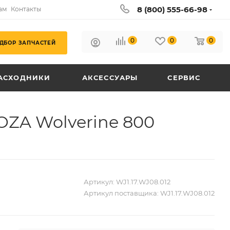
8 (800) 555-66-98
ам
Контакты
0
0
0
ДБОР ЗАПЧАСТЕЙ
АСХОДНИКИ
АКСЕССУАРЫ
СЕРВИС
ZA Wolverine 800
Артикул:
WJ1.17.WJ08.012
Артикул поставщика:
WJ1.17.WJ08.012