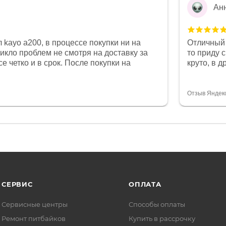
Ан
 kayo a200, в процессе покупки ни на
Отличный 
никло проблем не смотря на доставку за
то приду 
е четко и в срок. После покупки на
круто, в 
был 0, при этом представители магазина
все чеки 
связи и в итоге проблема была решена.
поставил
орит о небезразличии к клиенту после
спасибо о
Отзыв Яндек
то на сегодняшний день редкость.
объясняют
СЕРВИС
ОПЛАТА
Сервисные центры
Способы оплаты
Ремонт питбайков
Купить в рассрочку