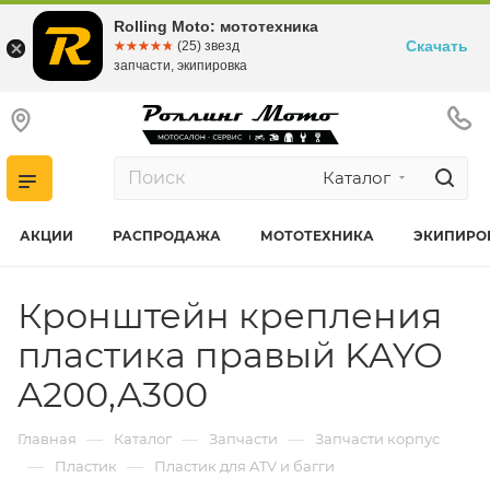
Rolling Moto: мототехника
Скачать
☆☆☆☆☆
★★★★★
(25) звезд
запчасти, экипировка
Каталог
АКЦИИ
РАСПРОДАЖА
МОТОТЕХНИКА
ЭКИПИРО
Кронштейн крепления
пластика правый KAYO
A200,A300
—
—
—
Главная
Каталог
Запчасти
Запчасти корпус
—
—
Пластик
Пластик для ATV и багги