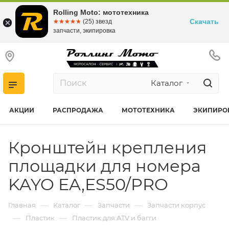
Rolling Moto: мототехника
Скачать
☆☆☆☆☆
★★★★★
(25) звезд
запчасти, экипировка
Каталог
АКЦИИ
РАСПРОДАЖА
МОТОТЕХНИКА
ЭКИПИРО
Кронштейн крепления
площадки для номера
KAYO EA,ES50/PRO
—
—
—
Главная
Каталог
Запчасти
Запчасти корпус
—
—
Пластик
Пластик для ATV и багги