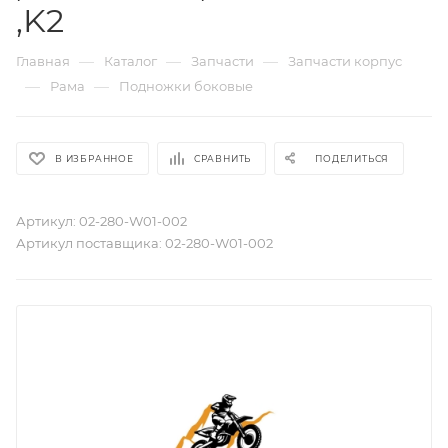
,K2
—
—
—
Главная
Каталог
Запчасти
Запчасти корпус
—
—
Рама
Подножки боковые
В ИЗБРАННОЕ
СРАВНИТЬ
ПОДЕЛИТЬСЯ
Артикул:
02-280-W01-002
Артикул поставщика:
02-280-W01-002