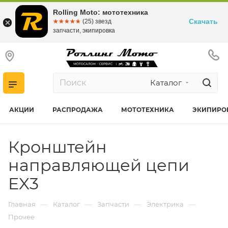
Rolling Moto: мототехника
Скачать
☆☆☆☆☆
★★★★★
(25) звезд
запчасти, экипировка
Каталог
АКЦИИ
РАСПРОДАЖА
МОТОТЕХНИКА
ЭКИПИРО
Кронштейн
направляющей цепи
EX3
—
—
—
—
Главная
Каталог
Запчасти
Электрика
Прочее