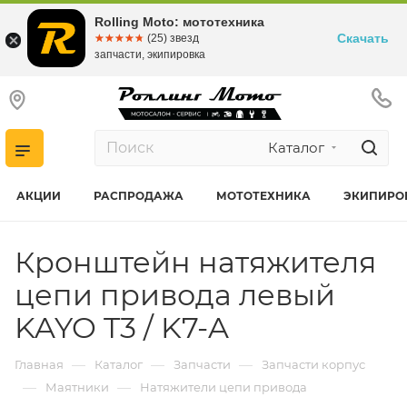
Rolling Moto: мототехника
Скачать
☆☆☆☆☆
★★★★★
(25) звезд
запчасти, экипировка
Каталог
АКЦИИ
РАСПРОДАЖА
МОТОТЕХНИКА
ЭКИПИРО
Кронштейн натяжителя
цепи привода левый
KAYO T3 / K7-A
—
—
—
Главная
Каталог
Запчасти
Запчасти корпус
—
—
Маятники
Натяжители цепи привода