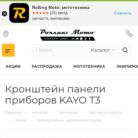
Rolling Moto: мототехника
Скачать
☆☆☆☆☆
★★★★★
(25) звезд
запчасти, экипировка
Каталог
АКЦИИ
РАСПРОДАЖА
МОТОТЕХНИКА
ЭКИПИРО
Кронштейн панели
приборов KAYO T3
—
—
—
Главная
Каталог
Запчасти
Запчасти корпус
—
—
Рама
Кронштейны, крепления рамы