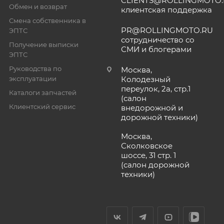
CLIENTS@ROLLINGMOTO
Обмен и возврат
клиентская поддержка
Смена собственника в
PR@ROLLINGMOTO.RU
ЭПТС
сотрудничество со
Получение выписки
СМИ и блогерами
ЭПТС
Руководства по
Москва,
эксплуатации
Колодезный
переулок, 2а, стр.1
Каталоги запчастей
(салон
Клиентский сервис
внедорожной и
дорожной техники)
Москва,
Сколковское
шоссе, 31 стр. 1
(салон дорожной
техники)