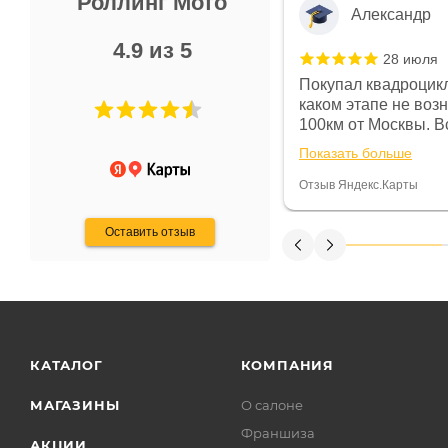
Роллинг Мото
Александр
4.9 из 5
28 июля
 в магазине чисто, цены везде
Покупал квадроцикл
огут. Не понравились условия
каком этапе не воз
предоплата и дают только на год)
100км от Москвы. Вс
ают что человек купит и
спидометре всегда 
Показать больше
некому.
постоянно были на 
Считаю, что это гов
Отзыв Яндекс.Карты
получения денег, ч
Оставить отзыв
КАТАЛОГ
КОМПАНИЯ
МАГАЗИНЫ
О салоне
Франшиза
АКЦИИ