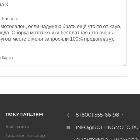
на К
5 июля
мотосалон, если надумаю брать ещё что-то от kayo,
сюда. Сборка мототехники бесплатная (это очень
другом месте с меня запросили 100% предоплату),
и документы выдали. Брала технику с ПТС, на учёт
а вообще без проблем. Менеджеру Юлии большое
тдельное, всегда на связи, очень детально всё
с.Карты
. 👍
ПОКУПАТЕЛЯМ
8 (800) 555-66-98
Как купить
INFO@ROLLINGMOTO.RU
Гарантия на товар