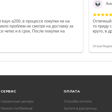
Ан
 kayo a200, в процессе покупки ни на
Отличный 
никло проблем не смотря на доставку за
то приду 
е четко и в срок. После покупки на
круто, в 
был 0, при этом представители магазина
все чеки 
связи и в итоге проблема была решена.
поставил
орит о небезразличии к клиенту после
спасибо о
Отзыв Яндек
то на сегодняшний день редкость.
объясняют
СЕРВИС
ОПЛАТА
Сервисные центры
Способы оплаты
Ремонт питбайков
Купить в рассрочку