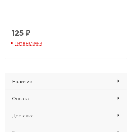
125
₽
Нет в наличии
Наличие
Оплата
Товара нет в наличии ни на одном из
складов
Доставка
Оплата
Банковские карты
да