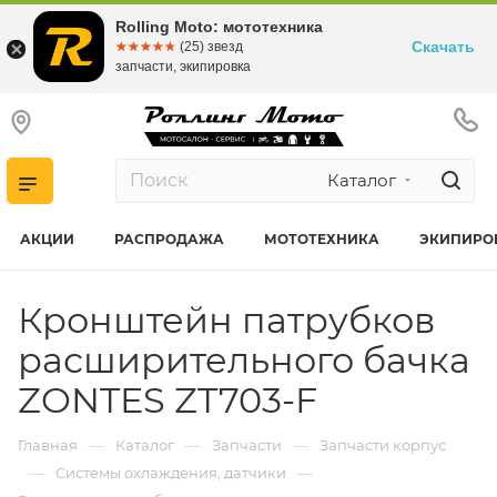
Rolling Moto: мототехника
Скачать
☆☆☆☆☆
★★★★★
(25) звезд
запчасти, экипировка
Каталог
АКЦИИ
РАСПРОДАЖА
МОТОТЕХНИКА
ЭКИПИРО
Кронштейн патрубков
расширительного бачка
ZONTES ZT703-F
—
—
—
Главная
Каталог
Запчасти
Запчасти корпус
—
—
Системы охлаждения, датчики