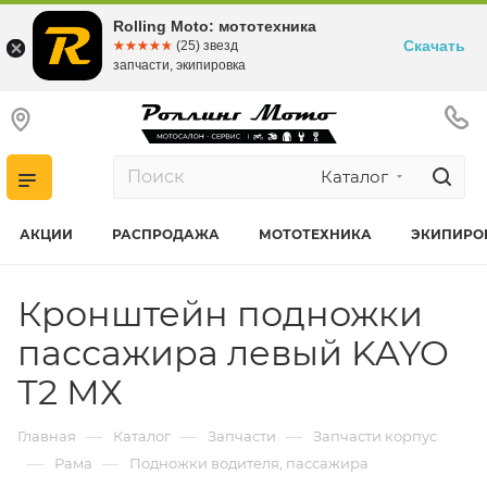
Rolling Moto: мототехника
Скачать
☆☆☆☆☆
★★★★★
(25) звезд
запчасти, экипировка
Каталог
АКЦИИ
РАСПРОДАЖА
МОТОТЕХНИКА
ЭКИПИРО
Кронштейн подножки
пассажира левый KAYO
Т2 МХ
—
—
—
Главная
Каталог
Запчасти
Запчасти корпус
—
—
Рама
Подножки водителя, пассажира