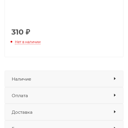
310
₽
Нет в наличии
Наличие
Оплата
Товара нет в наличии ни на одном из
складов
Доставка
Оплата
Банковские карты
да