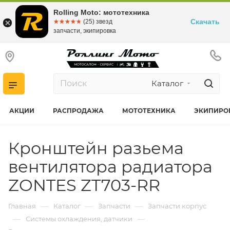
Rolling Moto: мототехника
Скачать
☆☆☆☆☆
★★★★★
(25) звезд
запчасти, экипировка
Каталог
АКЦИИ
РАСПРОДАЖА
МОТОТЕХНИКА
ЭКИПИРО
Кронштейн разьема
вентилятора радиатора
ZONTES ZT703-RR
—
—
—
Главная
Каталог
Запчасти
Запчасти корпус
—
—
Системы охлаждения, датчики