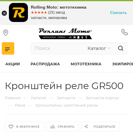
Rolling Moto: мототехника
Скачать
☆☆☆☆☆
★★★★★
(25) звезд
запчасти, экипировка
Каталог
АКЦИИ
РАСПРОДАЖА
МОТОТЕХНИКА
ЭКИПИРО
Кронштейн реле GR500
—
—
—
Главная
Каталог
Запчасти
Запчасти корпус
—
—
Рама
Кронштейны, крепления рамы
В ИЗБРАННОЕ
СРАВНИТЬ
ПОДЕЛИТЬСЯ