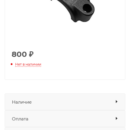
800
₽
Нет в наличии
Наличие
Наличие в мотосалонах Роллинг
Оплата
Мото