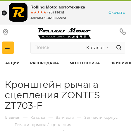
Rolling Moto: мототехника
Скачать
☆☆☆☆☆
★★★★★
(25) звезд
запчасти, экипировка
Каталог
АКЦИИ
РАСПРОДАЖА
МОТОТЕХНИКА
ЭКИПИРО
Кронштейн рычага
сцепления ZONTES
ZT703-F
—
—
—
Главная
Каталог
Запчасти
Запчасти корпус
—
—
Рычаги тормоза / сцепления