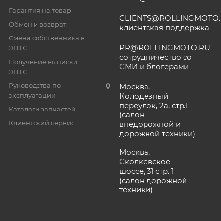
Гарантия на товар
CLIENTS@ROLLINGMOTO
Обмен и возврат
клиентская поддержка
Смена собственника в
PR@ROLLINGMOTO.RU
ЭПТС
сотрудничество со
Получение выписки
СМИ и блогерами
ЭПТС
Руководства по
Москва,
эксплуатации
Колодезный
переулок, 2а, стр.1
Каталоги запчастей
(салон
Клиентский сервис
внедорожной и
дорожной техники)
Москва,
Сколковское
шоссе, 31 стр. 1
(салон дорожной
техники)