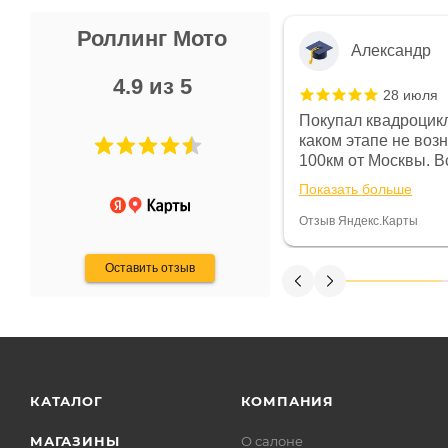
Роллинг Мото
Александр
4.9 из 5
28 июля
 в магазине чисто, цены везде
Покупал квадроцикл
огут. Не понравились условия
каком этапе не воз
предоплата и дают только на год)
100км от Москвы. Вс
ают что человек купит и
спидометре всегда 
Показать больше
некому.
постоянно были на 
Считаю, что это гов
Отзыв Яндекс.Карты
получения денег, ч
Оставить отзыв
КАТАЛОГ
КОМПАНИЯ
МАГАЗИНЫ
О салоне