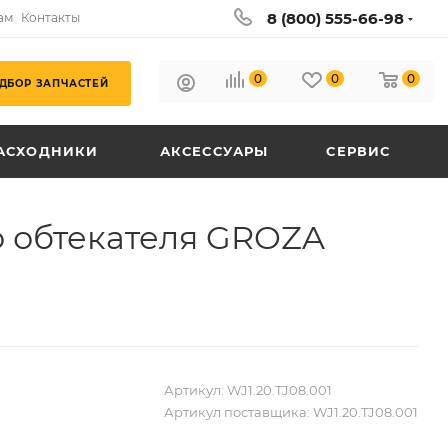
8 (800) 555-66-98
ам
Контакты
0
0
0
ДБОР ЗАПЧАСТЕЙ
АСХОДНИКИ
АКСЕССУАРЫ
СЕРВИС
 обтекателя GROZA
Артикул:
WJ1.20.TJ08.001
Артикул поставщика:
WJ1.20.TJ08.001