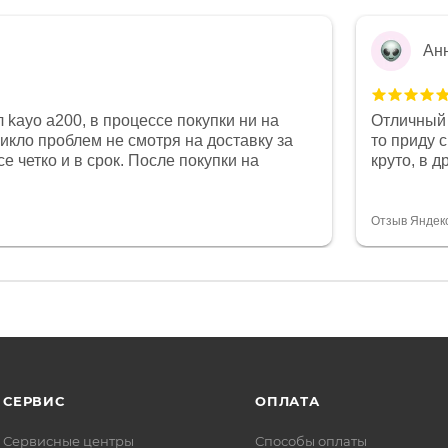
Ан
 kayo a200, в процессе покупки ни на
Отличный 
никло проблем не смотря на доставку за
то приду 
е четко и в срок. После покупки на
круто, в 
был 0, при этом представители магазина
все чеки 
связи и в итоге проблема была решена.
поставил
орит о небезразличии к клиенту после
спасибо о
Отзыв Яндек
то на сегодняшний день редкость.
объясняют
СЕРВИС
ОПЛАТА
Сервисные центры
Способы оплаты