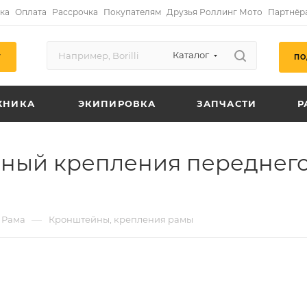
ка
Оплата
Рассрочка
Покупателям
Друзья Роллинг Мото
Партнёр
Каталог
ПО
Г
ХНИКА
ЭКИПИРОВКА
ЗАПЧАСТИ
Р
ный крепления переднего
—
Рама
Кронштейны, крепления рамы