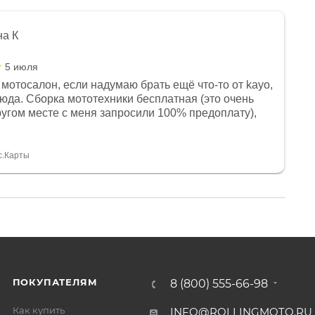
на К
5 июля
мотосалон, если надумаю брать ещё что-то от kayo,
сюда. Сборка мототехники бесплатная (это очень
другом месте с меня запросили 100% предоплату),
и документы выдали. Брала технику с ПТС, на учёт
а вообще без проблем. Менеджеру Юлии большое
тдельное, всегда на связи, очень детально всё
с.Карты
. 👍
ПОКУПАТЕЛЯМ
8 (800) 555-66-98
Как купить
INFO@ROLLINGMOTO.RU