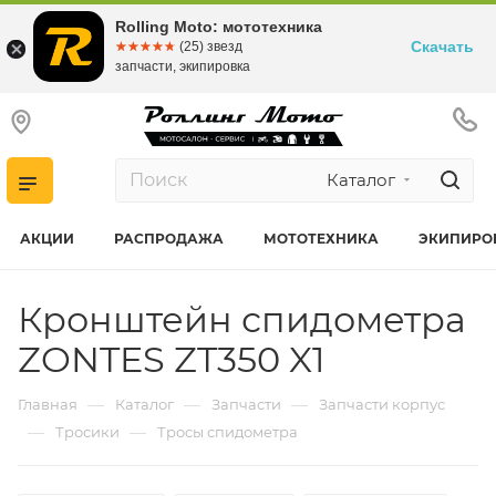
Rolling Moto: мототехника
Скачать
☆☆☆☆☆
★★★★★
(25) звезд
запчасти, экипировка
Каталог
АКЦИИ
РАСПРОДАЖА
МОТОТЕХНИКА
ЭКИПИРО
Кронштейн спидометра
ZONTES ZT350 X1
—
—
—
Главная
Каталог
Запчасти
Запчасти корпус
—
—
Тросики
Тросы спидометра