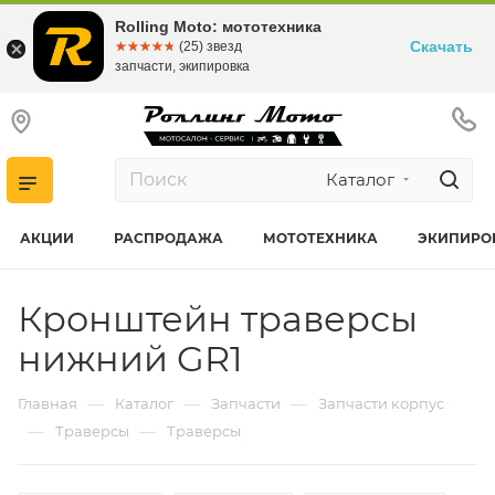
Rolling Moto: мототехника
Скачать
☆☆☆☆☆
★★★★★
(25) звезд
запчасти, экипировка
Каталог
АКЦИИ
РАСПРОДАЖА
МОТОТЕХНИКА
ЭКИПИРО
Кронштейн траверсы
нижний GR1
—
—
—
Главная
Каталог
Запчасти
Запчасти корпус
—
—
Траверсы
Траверсы