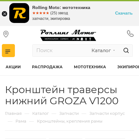
Rolling Moto: мототехника
Скачать
☆☆☆☆☆
★★★★★
(25) звезд
запчасти, экипировка
Каталог
АКЦИИ
РАСПРОДАЖА
МОТОТЕХНИКА
ЭКИПИРО
Кронштейн траверсы
нижний GROZA V1200
—
—
—
Главная
Каталог
Запчасти
Запчасти корпус
—
—
Рама
Кронштейны, крепления рамы