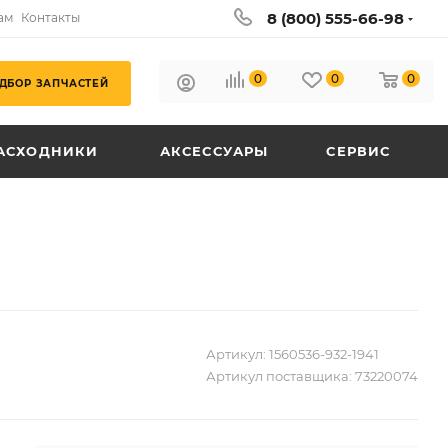
8 (800) 555-66-98
ам
Контакты
0
0
0
ДБОР ЗАПЧАСТЕЙ
АСХОДНИКИ
АКСЕССУАРЫ
СЕРВИС
Артикул:
1560536-932-1941
Артикул поставщика:
73220074