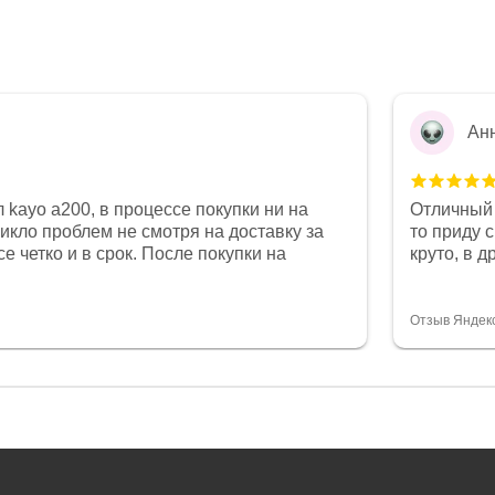
Ан
 kayo a200, в процессе покупки ни на
Отличный 
никло проблем не смотря на доставку за
то приду 
е четко и в срок. После покупки на
круто, в 
был 0, при этом представители магазина
все чеки 
связи и в итоге проблема была решена.
поставил
орит о небезразличии к клиенту после
спасибо о
Отзыв Яндек
то на сегодняшний день редкость.
объясняют