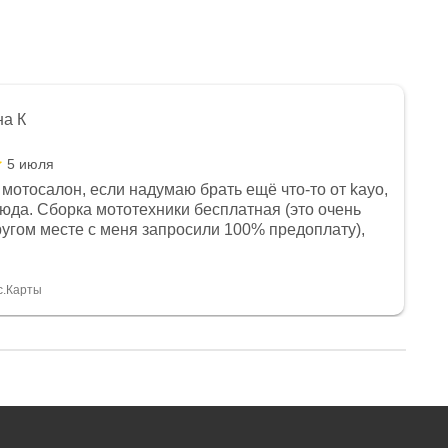
на К
5 июля
мотосалон, если надумаю брать ещё что-то от kayo,
сюда. Сборка мототехники бесплатная (это очень
другом месте с меня запросили 100% предоплату),
и документы выдали. Брала технику с ПТС, на учёт
а вообще без проблем. Менеджеру Юлии большое
тдельное, всегда на связи, очень детально всё
с.Карты
. 👍