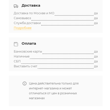
Доставка
Доставка по Москве и МО
да
Самовывоз
да
Служба доставки
да
Подробнее
Оплата
Банковские карты
да
Наличные
да
СБП
да
Выставить счет
да
Цена действительна только для
интернет-магазина и может
отличаться от цен в розничных
магазинах