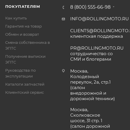
ПОКУПАТЕЛЯМ
8 (800) 555-66-98
Как купить
INFO@ROLLINGMOTO.RU
Гарантия на товар
CLIENTS@ROLLINGMOTO
Обмен и возврат
клиентская поддержка
Смена собственника в
PR@ROLLINGMOTO.RU
ЭПТС
сотрудничество со
Получение выписки
СМИ и блогерами
ЭПТС
Руководства по
Москва,
эксплуатации
Колодезный
переулок, 2а, стр.1
Каталоги запчастей
(салон
Клиентский сервис
внедорожной и
дорожной техники)
Москва,
Сколковское
шоссе, 31 стр. 1
(салон дорожной