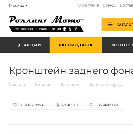
Москва
О компании
Бренды
Достав
КАТАЛО
АКЦИИ
РАСПРОДАЖА
МОТОТЕ
Кронштейн заднего фона
—
—
—
—
Главная
Каталог
Запчасти
Запчасти корпус
В ИЗБРАННОЕ
СРАВНИТЬ
ПОДЕЛИТЬСЯ