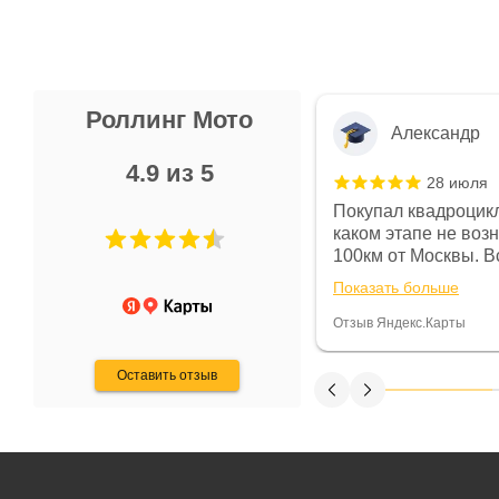
Роллинг Мото
Александр
4.9 из 5
28 июля
 в магазине чисто, цены везде
Покупал квадроцикл
огут. Не понравились условия
каком этапе не воз
предоплата и дают только на год)
100км от Москвы. Вс
ают что человек купит и
спидометре всегда 
Показать больше
некому.
постоянно были на 
Считаю, что это гов
Отзыв Яндекс.Карты
получения денег, ч
Оставить отзыв