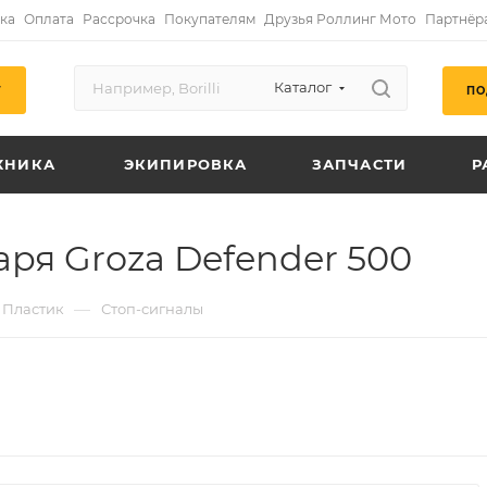
ка
Оплата
Рассрочка
Покупателям
Друзья Роллинг Мото
Партнёр
Каталог
ПО
Г
ХНИКА
ЭКИПИРОВКА
ЗАПЧАСТИ
Р
ря Groza Defender 500
—
Пластик
Стоп-сигналы