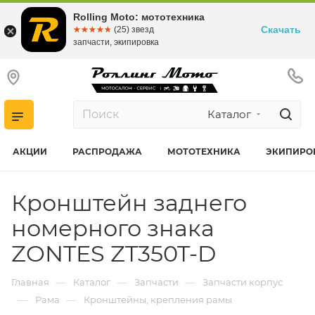
Rolling Moto: мототехника
Скачать
☆☆☆☆☆
★★★★★
(25) звезд
запчасти, экипировка
Каталог
АКЦИИ
РАСПРОДАЖА
МОТОТЕХНИКА
ЭКИПИРО
Кронштейн заднего
номерного знака
ZONTES ZT350T-D
—
—
—
Главная
Каталог
Запчасти
Запчасти корпус
—
—
Рама
Кронштейны, крепления рамы