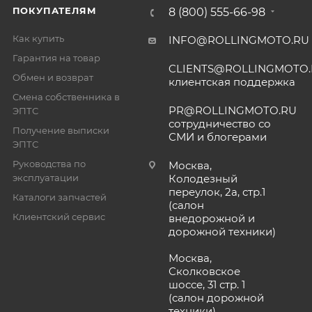
ПОКУПАТЕЛЯМ
8 (800) 555-66-98
Как купить
INFO@ROLLINGMOTO.RU
Гарантия на товар
CLIENTS@ROLLINGMOTO
Обмен и возврат
клиентская поддержка
Смена собственника в
PR@ROLLINGMOTO.RU
ЭПТС
сотрудничество со
Получение выписки
СМИ и блогерами
ЭПТС
Руководства по
Москва,
эксплуатации
Колодезный
переулок, 2а, стр.1
Каталоги запчастей
(салон
Клиентский сервис
внедорожной и
дорожной техники)
Москва,
Сколковское
шоссе, 31 стр. 1
(салон дорожной
техники)