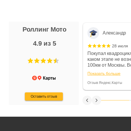
Роллинг Мото
Александр
4.9 из 5
28 июля
 в магазине чисто, цены везде
Покупал квадроцикл
огут. Не понравились условия
каком этапе не воз
предоплата и дают только на год)
100км от Москвы. Вс
ают что человек купит и
спидометре всегда 
Показать больше
некому.
постоянно были на 
Считаю, что это гов
Отзыв Яндекс.Карты
получения денег, ч
Оставить отзыв