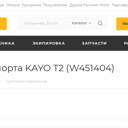
ка
Оплата
Рассрочка
Покупателям
Друзья Роллинг Мото
Партнёр
Каталог
ПО
Г
ХНИКА
ЭКИПИРОВКА
ЗАПЧАСТИ
Р
орта KAYO Т2 (W451404)
—
Суппорты тормозные