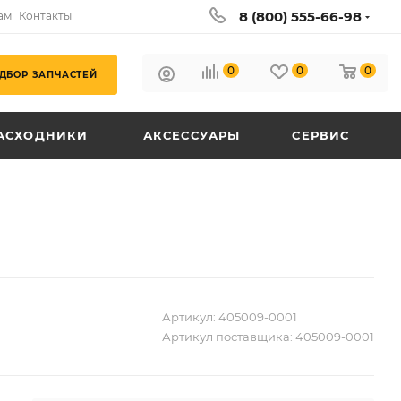
8 (800) 555-66-98
ам
Контакты
0
0
0
ДБОР ЗАПЧАСТЕЙ
АСХОДНИКИ
АКСЕССУАРЫ
СЕРВИС
Артикул:
405009-0001
Артикул поставщика:
405009-0001