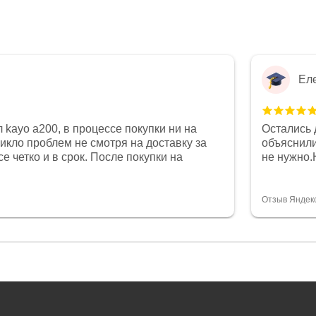
Ел
 kayo a200, в процессе покупки ни на
Остались 
никло проблем не смотря на доставку за
объяснили
е четко и в срок. После покупки на
не нужно.
был 0, при этом представители магазина
комфортна
связи и в итоге проблема была решена.
полностью
орит о небезразличии к клиенту после
огромное 
Отзыв Яндек
то на сегодняшний день редкость.
терпение