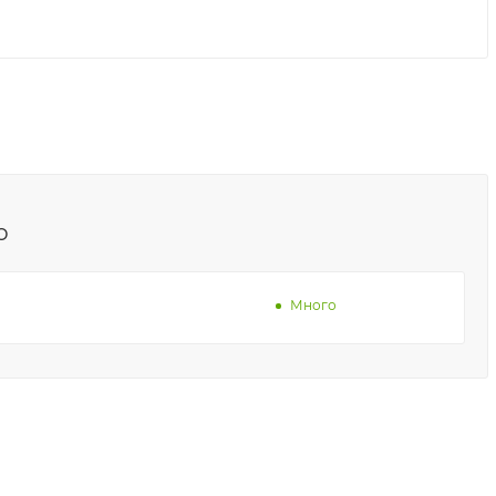
о
Много