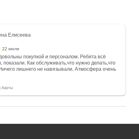
ена Елисеева
22 июля
довольны покупкой и персоналом. Ребята всё
, показали. Как обслуживать,что нужно делать,что
Ничего лишнего не навязывали. Атмосфера очень
я, помогли с доставкой. Сам аппарат так же
 устроил нас, нашли именно то, что хотел P. S
спасибо Дмитрию, за клиентоориентированность и
с.Карты