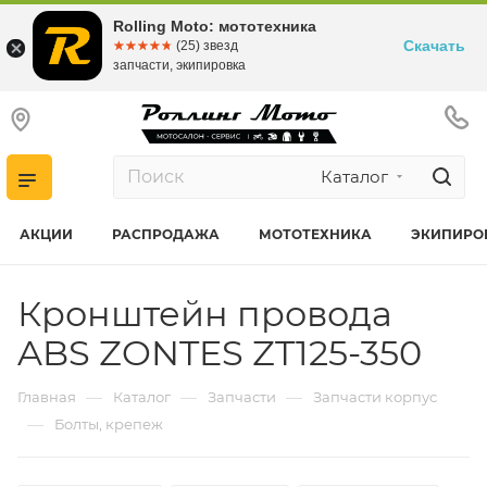
Rolling Moto: мототехника
Скачать
☆☆☆☆☆
★★★★★
(25) звезд
запчасти, экипировка
Каталог
АКЦИИ
РАСПРОДАЖА
МОТОТЕХНИКА
ЭКИПИРО
Кронштейн провода
ABS ZONTES ZT125-350
—
—
—
Главная
Каталог
Запчасти
Запчасти корпус
—
Болты, крепеж