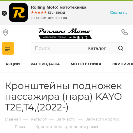
Rolling Moto: мототехника
Скачать
☆☆☆☆☆
★★★★★
(25) звезд
запчасти, экипировка
Каталог
АКЦИИ
РАСПРОДАЖА
МОТОТЕХНИКА
ЭКИПИРО
Кронштейны подножек
пассажира (пара) KAYO
T2E,T4,(2022-)
—
—
—
Главная
Каталог
Запчасти
Запчасти корпус
—
—
Рама
Кронштейны, крепления рамы