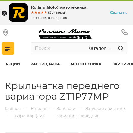
Rolling Moto: мототехника
Скачать
☆☆☆☆☆
★★★★★
(25) звезд
запчасти, экипировка
Каталог
АКЦИИ
РАСПРОДАЖА
МОТОТЕХНИКА
ЭКИПИРО
Крыльчатка переднего
вариатора ZT1P77MP
—
—
—
Главная
Каталог
Запчасти
Запчасти двигатель
—
—
Вариатор (CVT)
Вариаторы передние