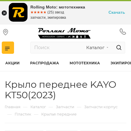
Rolling Moto: мототехника
Скачать
☆☆☆☆☆
★★★★★
(25) звезд
запчасти, экипировка
Каталог
АКЦИИ
РАСПРОДАЖА
МОТОТЕХНИКА
ЭКИПИРО
Крыло переднее KAYO
KT50(2023)
—
—
—
Главная
Каталог
Запчасти
Запчасти корпус
—
—
Пластик
Крылья передние