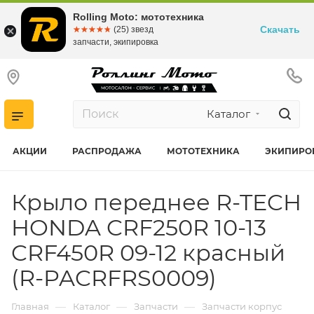
Rolling Moto: мототехника
Скачать
☆☆☆☆☆
★★★★★
(25) звезд
запчасти, экипировка
Каталог
АКЦИИ
РАСПРОДАЖА
МОТОТЕХНИКА
ЭКИПИРО
Крыло переднее R-TECH
HONDA CRF250R 10-13
CRF450R 09-12 красный
(R-PACRFRS0009)
—
—
—
Главная
Каталог
Запчасти
Запчасти корпус