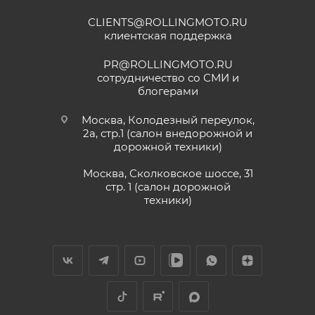
раньше;
CLIENTS@ROLLINGMOTO.RU
• Мотоциклы
GR500
– 24 (двадцать четыре)
25 июня
клиентская поддержка
месяца или пробег 15 000 (пятнадцать тысяч) км, в
Приобрели питбайк сыну в данном салон,
все отлично, сын счастлив. Грамотно
зависимости от того, какое из событий наступит
PR@ROLLINGMOTO.RU
консультируют, спасибо Матвею, на связи
раньше;
сотрудничество со СМИ и
онлайн. Заказали нулевое ТО, доставка
блогерами
Показать больше
• Модели
ATAKI Batllo, Crosser, Carrera, Week9
– 12
быстрая, салон рекомендую.
(двенадцать) месяцев или пробег 3000 (три
Отзыв Яндекс.Карты
Москва, Колодезный переулок,
тысячи) км, в зависимости от того, какое из
2а, стр.1 (салон внедорожной и
дорожной техники)
событий наступит раньше.
Vika Lovika
Москва, Сколковское шоссе, 31
Для осуществления гарантийного
стр. 1 (салон дорожной
9 июня
техники)
обслуживания при розничной покупке
техники
Хорошее пространство. Если один
в салоне-магазине Покупателю надо прибыть с
специалист отходит, сразу подхватывает
СЕРВИСНОЙ КНИЖКОЙ (РУКОВОДСТВОМ ПО
другой.
ЭКСПЛУАТАЦИИ), с транспортным средством (ТС)
к Продавцу, либо в авторизованный сервисный
Отзыв Яндекс.Карты
центр, уполномоченный выполнять гарантийное
обслуживание приобретенного ТС.