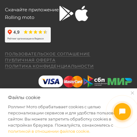
Рекомендуется предварительно согласовать с
Yngvar Heidelmann
Скачайте приложение
представителем Продавца вопросы по
Rolling moto
гарантийному обслуживанию (ремонту, замене).
12 мая
Купил машину 2025 года, движок 172FMM-
5, по информации от производителя -- 250
Для осуществления гарантийного
кубиков. Уже интересно. Под мой рост
обслуживания при покупке через интернет-
(176) машину пришлось опускать -- в
Показать больше
магазин Покупателю надо представить:
реальности она выше, чем, например,
ПОЛЬЗОВАТЕЛЬСКОЕ СОГЛАШЕНИЕ
Voge 500DSX. Пока обкатываюсь,
Отзыв Яндекс.Карты
ПУБЛИЧНАЯ ОФЕРТА
бросается в глаза плохая тяга мотора
ПОЛИТИКА КОНФИДЕНЦИАЛЬНОСТИ
ниже 4000 об/мин и ветровое стекло
ПОКАЗАТЬ ЕЩЕ
меньше необходимого минимума.
Елена Д.
Передаточное число первой передачи
правильно и без помарок и исправлений
могло бы быть и побольше, в горку
29 апреля
машина едет так себе. Составила
заполненный
ГАРАНТИЙНЫЙ ТАЛОН
, в
Файлы cookie
Хороший выбор техники. В прошлом году
проблему регулировка фары -- винт на её
котором должны быть указаны модель и
я приобрела прекрасный скутер. Спасибо
задней стороне, но торцовым ключом его
Роллинг Мото обрабатывает сookies с целью
серийный номер изделия, дата продажи и
менеджеру Антону Николаеву за помощь
2026 © Интернет-магазин мототехники Роллинг Мото
не достать, только рожковым, а вывернуть
персонализации сервисов и для удобства пользования
с подбором, за оперативную доставку и за
печать торгующей организации;
его надо было оборотов на 20. Плюсы --
сайтом. Вы можете запретить обработку сookies в
Показать больше
документальное сопровождение.
очень низкий расход топлива (7 л на 260
настройках браузера. Пожалуйста, ознакомьтесь с
документ, подтверждающий покупку
Отзыв Яндекс.Карты
км). Дуги безопасности НАДО докупить и
политикой в отношении файлов cookie
.
ДОБАВИТЬ В КОРЗИНУ
ДОБАВИТЬ В КОРЗИНУ
(товарная накладная);
установить, без них машина опасна при