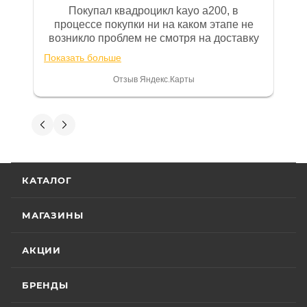
эксплуатации (сервисной книжке), там
Покупал квадроцикл kayo a200, в
же находится гарантийный талон.
процессе покупки ни на каком этапе не
возникло проблем не смотря на доставку
Одной из важных составляющих работы
за 100км от Москвы. Все четко и в срок.
нашего салона и интернет-магазина
Показать больше
После покупки на спидометре всегда был
является то, что продаваемые товары
0, при этом представители магазина
Отзыв Яндекс.Карты
сертифицированы и обеспечены
постоянно были на связи и в итоге
проблема была решена. Считаю, что это
фирменной гарантией фирм-
говорит о небезразличии к клиенту после
Анна К
производителей.
получения денег, что на сегодняшний день
редкость.
5 июля
Гарантия на технику
Отличный мотосалон, если надумаю брать
КАТАЛОГ
ещё что-то от kayo, то приду сюда. Сборка
мототехники бесплатная (это очень круто,
Стандартные условия
гарантии на основной
в другом месте с меня запросили 100%
МАГАЗИНЫ
Показать больше
ассортимент мототехники устанавливают
предоплату), все чеки и документы
выдали. Брала технику с ПТС, на учёт
Отзыв Яндекс.Карты
гарантийный срок эксплуатации 30 (тридцать)
АКЦИИ
поставила вообще без проблем.
календарных дней с момента продажи или 20
Менеджеру Юлии большое спасибо
(двадцать) моточасов для техники,
отдельное, всегда на связи, очень
БРЕНДЫ
Вениамин Кожемятов
оборудованной счётчиком моточасов, в
детально всё объясняют. 👍