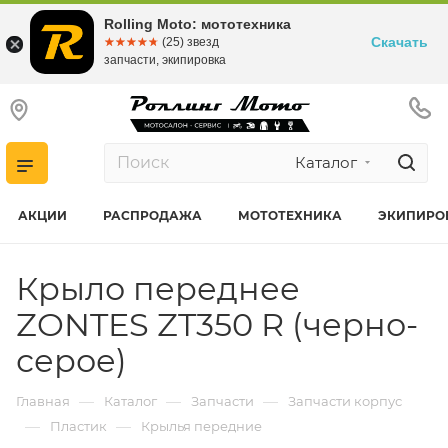
Rolling Moto: мототехника
Скачать
☆☆☆☆☆
★★★★★
(25) звезд
запчасти, экипировка
Каталог
АКЦИИ
РАСПРОДАЖА
МОТОТЕХНИКА
ЭКИПИРО
Крыло переднее
ZONTES ZT350 R (черно-
серое)
—
—
—
Главная
Каталог
Запчасти
Запчасти корпус
—
—
Пластик
Крылья передние