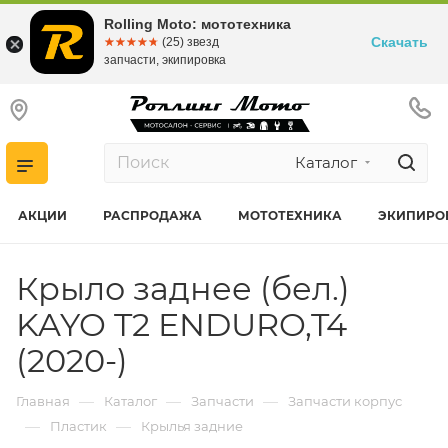
Rolling Moto: мототехника
Скачать
☆☆☆☆☆
★★★★★
(25) звезд
запчасти, экипировка
Каталог
АКЦИИ
РАСПРОДАЖА
МОТОТЕХНИКА
ЭКИПИРО
Крыло заднее (бел.)
KAYO T2 ENDURO,T4
(2020-)
—
—
—
Главная
Каталог
Запчасти
Запчасти корпус
—
—
Пластик
Крылья задние