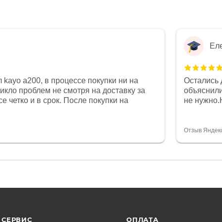
Ел
 kayo a200, в процессе покупки ни на
Остались 
никло проблем не смотря на доставку за
объяснили
е четко и в срок. После покупки на
не нужно.
был 0, при этом представители магазина
комфортна
связи и в итоге проблема была решена.
полностью
орит о небезразличии к клиенту после
огромное 
Отзыв Яндек
то на сегодняшний день редкость.
терпение
СЕРВИС
ОПЛАТА