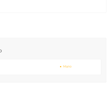
о
Мало