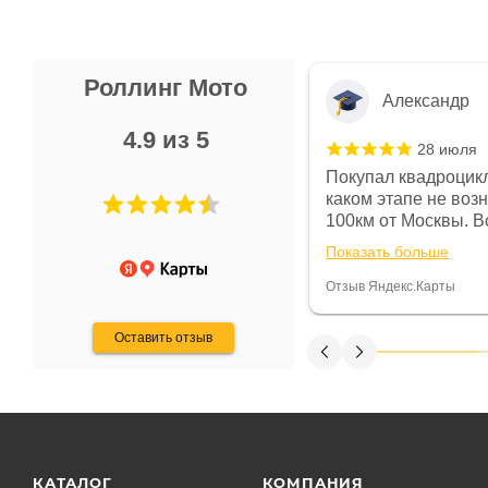
Роллинг Мото
Александр
4.9 из 5
28 июля
 в магазине чисто, цены везде
Покупал квадроцикл
огут. Не понравились условия
каком этапе не воз
предоплата и дают только на год)
100км от Москвы. Вс
ают что человек купит и
спидометре всегда 
Показать больше
некому.
постоянно были на 
Считаю, что это гов
Отзыв Яндекс.Карты
получения денег, ч
Оставить отзыв
КАТАЛОГ
КОМПАНИЯ