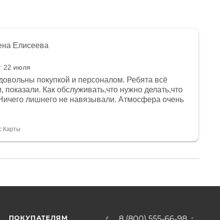
ена Елисеева
22 июля
довольны покупкой и персоналом. Ребята всё
, показали. Как обслуживать,что нужно делать,что
Ничего лишнего не навязывали. Атмосфера очень
я, помогли с доставкой. Сам аппарат так же
 устроил нас, нашли именно то, что хотел P. S
спасибо Дмитрию, за клиентоориентированность и
с.Карты
ПОКУПАТЕЛЯМ
8 (800) 555-66-98