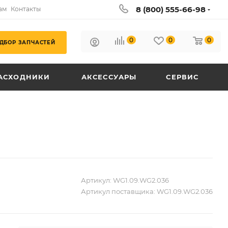
8 (800) 555-66-98
ам
Контакты
0
0
0
ДБОР ЗАПЧАСТЕЙ
АСХОДНИКИ
АКСЕССУАРЫ
СЕРВИС
Артикул:
WG1.09.WG2.036
Артикул поставщика:
WG1.09.WG2.036