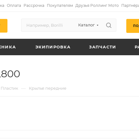
ка
Оплата
Рассрочка
Покупателям
Друзья Роллинг Мото
Партнёр
Каталог
ПО
Г
ХНИКА
ЭКИПИРОВКА
ЗАПЧАСТИ
Р
L800
—
Пластик
Крылья передние