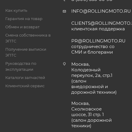
Как купить
INFO@ROLLINGMOTO.RU
Гарантия на товар
CLIENTS@ROLLINGMOTO
Обмен и возврат
клиентская поддержка
Смена собственника в
PR@ROLLINGMOTO.RU
ЭПТС
сотрудничество со
Получение выписки
СМИ и блогерами
ЭПТС
Руководства по
Москва,
эксплуатации
Колодезный
переулок, 2а, стр.1
Каталоги запчастей
(салон
Клиентский сервис
внедорожной и
дорожной техники)
Москва,
Сколковское
шоссе, 31 стр. 1
(салон дорожной
техники)