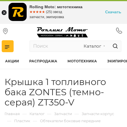
Rolling Moto: мототехника
Скачать
☆☆☆☆☆
★★★★★
(25) звезд
запчасти, экипировка
Каталог
АКЦИИ
РАСПРОДАЖА
МОТОТЕХНИКА
ЭКИПИРО
Крышка 1 топливного
бака ZONTES (темно-
серая) ZT350-V
—
—
—
Главная
Каталог
Запчасти
Запчасти корпус
—
—
Пластик
Обтекатели боковые передние