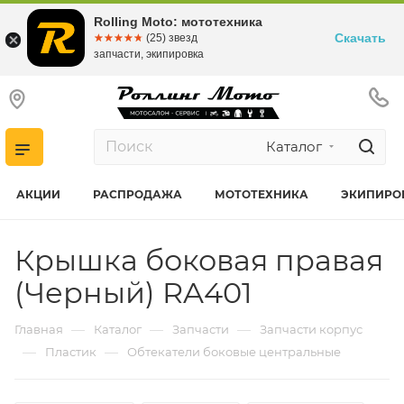
Rolling Moto: мототехника
Скачать
☆☆☆☆☆
★★★★★
(25) звезд
запчасти, экипировка
Каталог
АКЦИИ
РАСПРОДАЖА
МОТОТЕХНИКА
ЭКИПИРО
Крышка боковая правая
(Черный) RA401
—
—
—
Главная
Каталог
Запчасти
Запчасти корпус
—
—
Пластик
Обтекатели боковые центральные