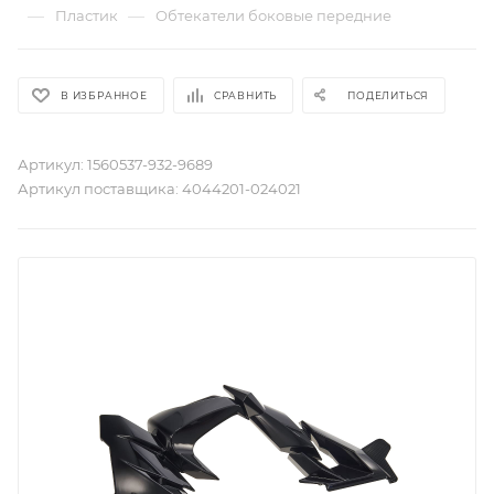
—
—
Пластик
Обтекатели боковые передние
В ИЗБРАННОЕ
СРАВНИТЬ
ПОДЕЛИТЬСЯ
Артикул:
1560537-932-9689
Артикул поставщика:
4044201-024021