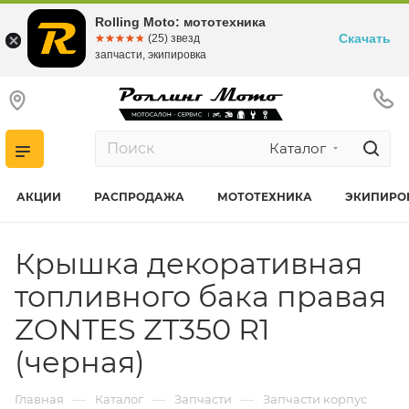
Rolling Moto: мототехника
Скачать
☆☆☆☆☆
★★★★★
(25) звезд
запчасти, экипировка
Каталог
АКЦИИ
РАСПРОДАЖА
МОТОТЕХНИКА
ЭКИПИРО
Крышка декоративная
топливного бака правая
ZONTES ZT350 R1
(черная)
—
—
—
Главная
Каталог
Запчасти
Запчасти корпус