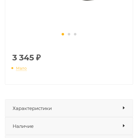
3 345
₽
Мало
Характеристики
Показать характеристики
Наличие
Подходит для