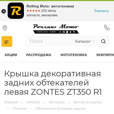
Rolling Moto: мототехника
Скачать
☆☆☆☆☆
★★★★★
(25) звезд
запчасти, экипировка
Каталог
АКЦИИ
РАСПРОДАЖА
МОТОТЕХНИКА
ЭКИПИРО
Крышка декоративная
задних обтекателей
левая ZONTES ZT350 R1
—
—
—
Главная
Каталог
Запчасти
Запчасти корпус
—
—
Пластик
Обтекатели боковые задние