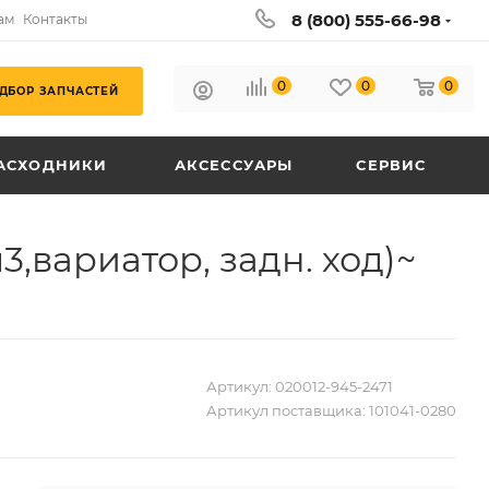
8 (800) 555-66-98
ам
Контакты
0
0
0
ДБОР ЗАПЧАСТЕЙ
АСХОДНИКИ
АКСЕССУАРЫ
СЕРВИС
,вариатор, задн. ход)~
Артикул:
020012-945-2471
Артикул поставщика:
101041-0280