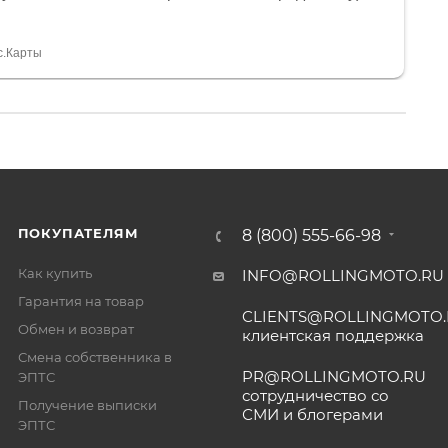
и документы выдали. Брала технику с ПТС, на учёт
а вообще без проблем. Менеджеру Юлии большое
тдельное, всегда на связи, очень детально всё
с.Карты
. 👍
ПОКУПАТЕЛЯМ
8 (800) 555-66-98
Как купить
INFO@ROLLINGMOTO.RU
Гарантия на товар
CLIENTS@ROLLINGMOTO
Обмен и возврат
клиентская поддержка
Смена собственника в
PR@ROLLINGMOTO.RU
ЭПТС
сотрудничество со
Получение выписки
СМИ и блогерами
ЭПТС