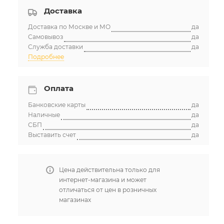
Доставка
Доставка по Москве и МО
да
Самовывоз
да
Служба доставки
да
Подробнее
Оплата
Банковские карты
да
Наличные
да
СБП
да
Выставить счет
да
Цена действительна только для
интернет-магазина и может
отличаться от цен в розничных
магазинах