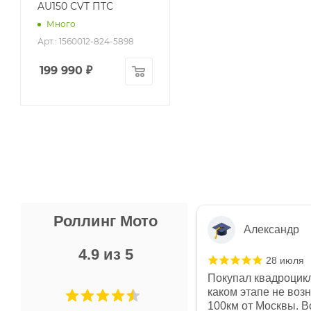
AU150 CVT ПТС
Много
Арт.: 1560012-824-5898
199 990
₽
Роллинг Мото
Александр
4.9 из 5
28 июля
 в магазине чисто, цены везде
Покупал квадроцикл
огут. Не понравились условия
каком этапе не воз
предоплата и дают только на год)
100км от Москвы. Вс