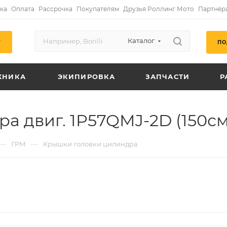
ка
Оплата
Рассрочка
Покупателям
Друзья Роллинг Мото
Партнёр
Каталог
ПО
Г
ХНИКА
ЭКИПИРОВКА
ЗАПЧАСТИ
Р
 двиг. 1P57QMJ-2D (150см3
—
—
ГРМ
Крышки головки цилиндра