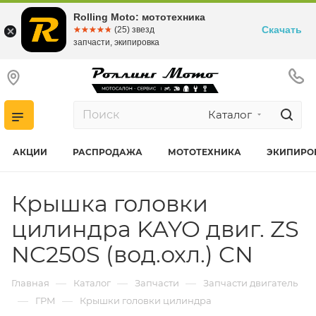
Rolling Moto: мототехника
Скачать
☆☆☆☆☆
★★★★★
(25) звезд
запчасти, экипировка
Каталог
АКЦИИ
РАСПРОДАЖА
МОТОТЕХНИКА
ЭКИПИРО
Крышка головки
цилиндра KAYO двиг. ZS
NC250S (вод.охл.) CN
—
—
—
Главная
Каталог
Запчасти
Запчасти двигатель
—
—
ГРМ
Крышки головки цилиндра