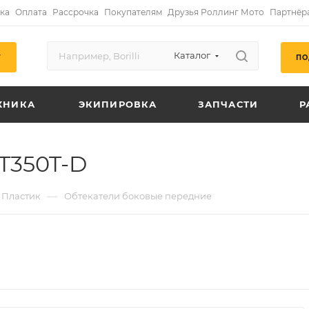
ка
Оплата
Рассрочка
Покупателям
Друзья Роллинг Мото
Партнёр
Каталог
ПО
Г
ХНИКА
ЭКИПИРОВКА
ЗАПЧАСТИ
Р
T350T-D
—
Пластик
Обтекатели боковые передние