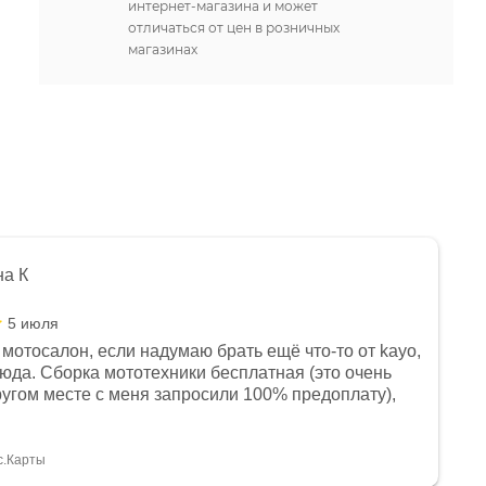
интернет-магазина и может
отличаться от цен в розничных
магазинах
на К
5 июля
мотосалон, если надумаю брать ещё что-то от kayo,
сюда. Сборка мототехники бесплатная (это очень
другом месте с меня запросили 100% предоплату),
и документы выдали. Брала технику с ПТС, на учёт
а вообще без проблем. Менеджеру Юлии большое
тдельное, всегда на связи, очень детально всё
с.Карты
. 👍