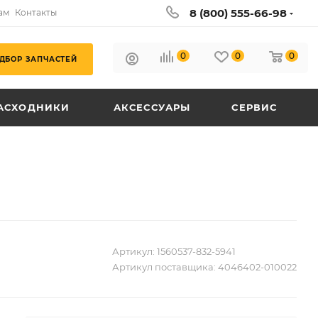
8 (800) 555-66-98
ам
Контакты
0
0
0
ДБОР ЗАПЧАСТЕЙ
АСХОДНИКИ
АКСЕССУАРЫ
СЕРВИС
Артикул:
1560537-832-5941
Артикул поставщика:
4046402-010022