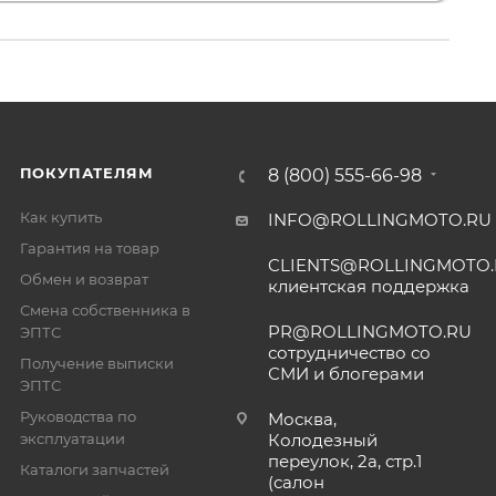
ПОКУПАТЕЛЯМ
8 (800) 555-66-98
Как купить
INFO@ROLLINGMOTO.RU
Гарантия на товар
CLIENTS@ROLLINGMOTO
Обмен и возврат
клиентская поддержка
Смена собственника в
PR@ROLLINGMOTO.RU
ЭПТС
сотрудничество со
Получение выписки
СМИ и блогерами
ЭПТС
Руководства по
Москва,
эксплуатации
Колодезный
переулок, 2а, стр.1
Каталоги запчастей
(салон