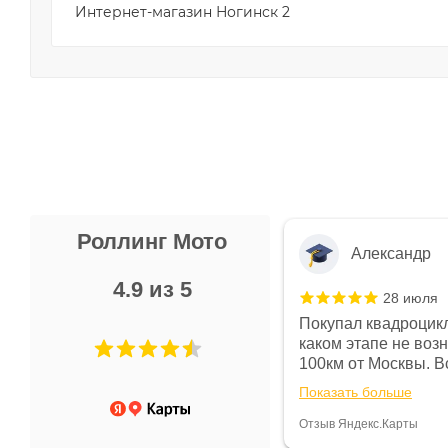
Интернет-магазин Ногинск 2
Роллинг Мото
Александр
4.9 из 5
28 июля
 в магазине чисто, цены везде
Покупал квадроцикл
огут. Не понравились условия
каком этапе не воз
предоплата и дают только на год)
100км от Москвы. Вс
ают что человек купит и
спидометре всегда 
Показать больше
некому.
постоянно были на 
Считаю, что это гов
Отзыв Яндекс.Карты
получения денег, ч