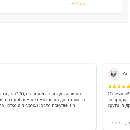
Мало
Ан
 kayo a200, в процессе покупки ни на
Отличный 
никло проблем не смотря на доставку за
то приду 
е четко и в срок. После покупки на
круто, в 
был 0, при этом представители магазина
все чеки 
связи и в итоге проблема была решена.
поставил
орит о небезразличии к клиенту после
спасибо о
Отзыв Яндек
то на сегодняшний день редкость.
объясняют