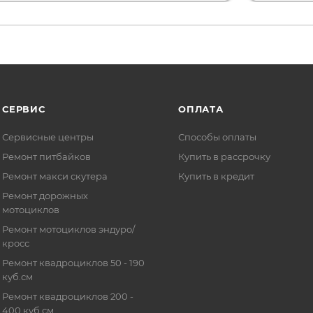
СЕРВИС
ОПЛАТА
Сервисные центры
Способы оплаты
Ремонт питбайков
Купить в рассрочку
Ремонт макси скутера
Купить в кредит
Ремонт дорожных
мотоциклов
Ремонт мотоциклов эндуро/
кросс
Ремонт квадроциклов 50 - 190
куб.см
Ремонт квадроциклов 200 -
400 куб.см