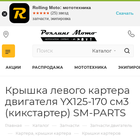
Rolling Moto: мототехника
Скачать
☆☆☆☆☆
★★★★★
(25) звезд
запчасти, экипировка
Каталог
АКЦИИ
РАСПРОДАЖА
МОТОТЕХНИКА
ЭКИПИРО
Крышка левого картера
двигателя YX125-170 см3
(кикстартер) SM-PARTS
—
—
—
Главная
Каталог
Запчасти
Запчасти двигатель
—
—
Картера, крышки картера
Крышки картеров