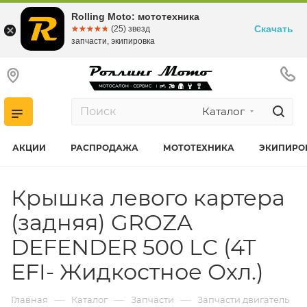
Rolling Moto: мототехника
Скачать
☆☆☆☆☆
★★★★★
(25) звезд
запчасти, экипировка
Каталог
АКЦИИ
РАСПРОДАЖА
МОТОТЕХНИКА
ЭКИПИРО
Крышка левого картера
(задняя) GROZA
DEFENDER 500 LC (4T
EFI- Жидкостное Охл.)
—
—
—
Главная
Каталог
Запчасти
Запчасти двигатель