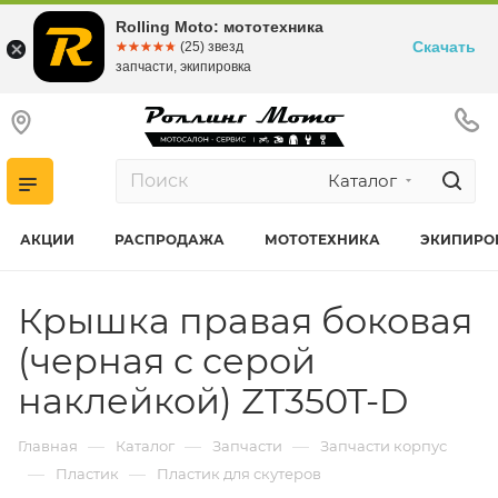
Rolling Moto: мототехника
Скачать
☆☆☆☆☆
★★★★★
(25) звезд
запчасти, экипировка
Каталог
АКЦИИ
РАСПРОДАЖА
МОТОТЕХНИКА
ЭКИПИРО
Крышка правая боковая
(черная с серой
наклейкой) ZT350T-D
—
—
—
Главная
Каталог
Запчасти
Запчасти корпус
—
—
Пластик
Пластик для скутеров