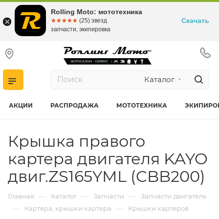
Rolling Moto: мототехника
Скачать
☆☆☆☆☆
★★★★★
(25) звезд
запчасти, экипировка
Каталог
АКЦИИ
РАСПРОДАЖА
МОТОТЕХНИКА
ЭКИПИРО
Крышка правого
картера двигателя KAYO
двиг.ZS165YML (CBB200)
—
—
—
Главная
Каталог
Запчасти
Запчасти двигатель
—
—
Картера, крышки картера
Крышки картеров