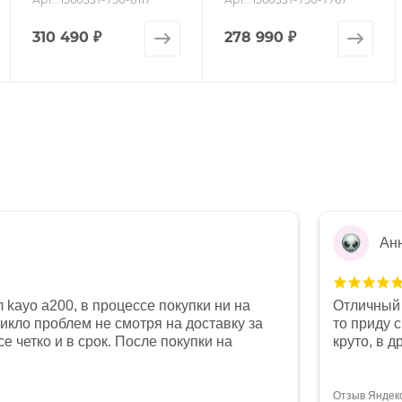
310 490
₽
278 990
₽
Ан
 kayo a200, в процессе покупки ни на
Отличный 
никло проблем не смотря на доставку за
то приду 
е четко и в срок. После покупки на
круто, в 
был 0, при этом представители магазина
все чеки 
связи и в итоге проблема была решена.
поставил
орит о небезразличии к клиенту после
спасибо о
Отзыв Яндек