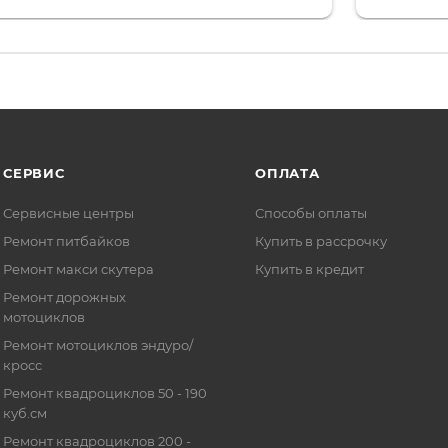
то на сегодняшний день редкость.
объясняют
СЕРВИС
ОПЛАТА
Сервисные центры
Способы оплаты
Ремонт питбайков
Купить в рассрочку
Ремонт макси скутера
Купить в кредит
Ремонт дорожных
мотоциклов
Ремонт мотоциклов эндуро/
кросс
Ремонт квадроциклов 50 - 190
куб.см
Ремонт квадроциклов 200 -