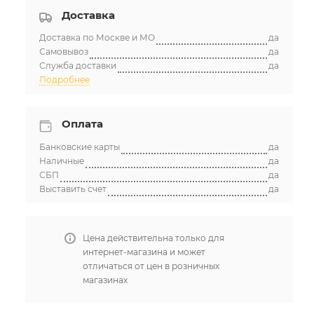
Доставка
Доставка по Москве и МО
да
Самовывоз
да
Служба доставки
да
Подробнее
Оплата
Банковские карты
да
Наличные
да
СБП
да
Выставить счет
да
Цена действительна только для
интернет-магазина и может
отличаться от цен в розничных
магазинах