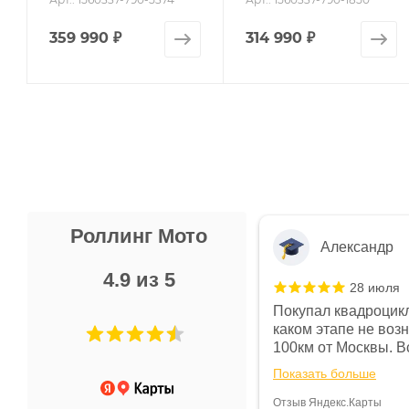
359 990
₽
314 990
₽
Роллинг Мото
Александр
4.9 из 5
28 июля
 в магазине чисто, цены везде
Покупал квадроцикл
огут. Не понравились условия
каком этапе не воз
предоплата и дают только на год)
100км от Москвы. Вс
ают что человек купит и
спидометре всегда 
Показать больше
некому.
постоянно были на 
Считаю, что это гов
Отзыв Яндекс.Карты