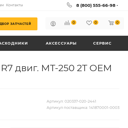
8 (800) 555-66-98
ам
Контакты
0
0
0
ДБОР ЗАПЧАСТЕЙ
АСХОДНИКИ
АКСЕССУАРЫ
СЕРВИС
R7 двиг. MT-250 2T OEM
Артикул:
020337-020-2441
Артикул поставщика:
141870001-0003