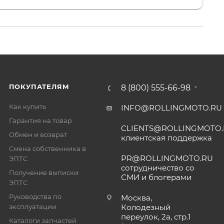
. 👍
ПОКУПАТЕЛЯМ
8 (800) 555-66-98
Как купить
INFO@ROLLINGMOTO.RU
Гарантия на товар
CLIENTS@ROLLINGMOTO
Обмен и возврат
клиентская поддержка
Смена собственника в
PR@ROLLINGMOTO.RU
ЭПТС
сотрудничество со
Получение выписки
СМИ и блогерами
ЭПТС
Руководства по
Москва,
эксплуатации
Колодезный
переулок, 2а, стр.1
Каталоги запчастей