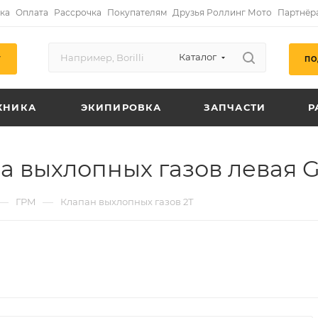
ка
Оплата
Рассрочка
Покупателям
Друзья Роллинг Мото
Партнёр
Каталог
ПО
Г
ХНИКА
ЭКИПИРОВКА
ЗАПЧАСТИ
Р
 выхлопных газов левая G
—
—
ГРМ
Клапан выхлопных газов 2Т