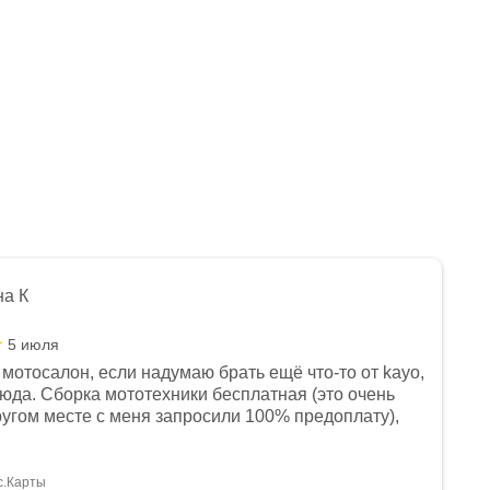
на К
5 июля
мотосалон, если надумаю брать ещё что-то от kayo,
сюда. Сборка мототехники бесплатная (это очень
другом месте с меня запросили 100% предоплату),
и документы выдали. Брала технику с ПТС, на учёт
а вообще без проблем. Менеджеру Юлии большое
тдельное, всегда на связи, очень детально всё
с.Карты